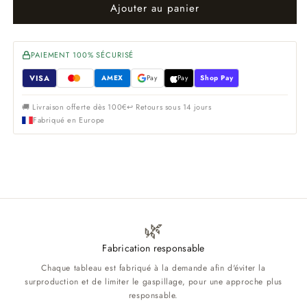
Ajouter au panier
PAIEMENT 100% SÉCURISÉ
VISA
AMEX
Pay
Pay
Shop Pay
🚚 Livraison offerte dès 100€
↩ Retours sous 14 jours
Fabriqué en Europe
🌿
Fabrication responsable
Chaque tableau est fabriqué à la demande afin d'éviter la
surproduction et de limiter le gaspillage, pour une approche plus
responsable.