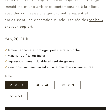
Ce Tableau Cheval Pop Art Coloré apporte une énergie
immédiate et une ambiance contemporaine à la pièce,
avec des contrastes vifs qui captent le regard et
enrichissent une décoration murale inspirée des
tableaux
chevaux pop art
.
Prix
€49,90 EUR
habituel
✔
Tableau encadré et protégé, prêt à être accroché
✔
Matériel de fixation inclus
✔
Impression fine-art durable et haut de gamme
✔
Idéal pour sublimer un salon, une chambre ou une entrée
Taille
21 × 30
30 × 40
50 × 70
61 × 91