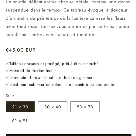
Un souffle délicat anime chaque pétale, comme une danse
suspendue dans le temps. Ce tableau évoque la douceur
d’un matin de printemps où la lumière caresse les fleurs
avec tendresse. Laissez-vous emporter par cette harmonie
subtile où s’entrelacent nature et émotion.
Prix
€45,00 EUR
habituel
✔
Tableau encadré et protégé, prêt à être accroché
✔
Matériel de fixation inclus
✔
Impression fine-art durable et haut de gamme
✔
Idéal pour sublimer un salon, une chambre ou une entrée
Taille
21 × 30
30 × 40
50 × 70
61 × 91