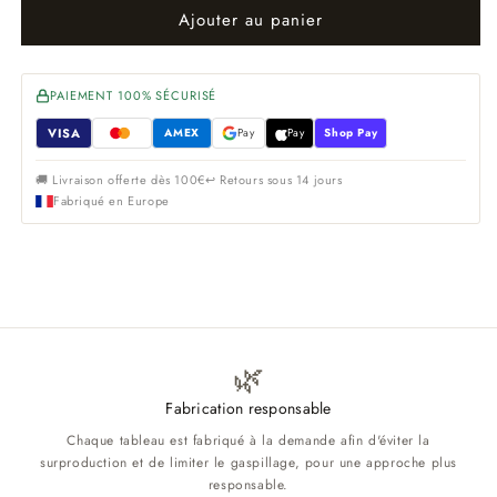
Ajouter au panier
PAIEMENT 100% SÉCURISÉ
VISA
AMEX
Pay
Pay
Shop Pay
🚚 Livraison offerte dès 100€
↩ Retours sous 14 jours
Fabriqué en Europe
🌿
Fabrication responsable
Chaque tableau est fabriqué à la demande afin d'éviter la
surproduction et de limiter le gaspillage, pour une approche plus
responsable.