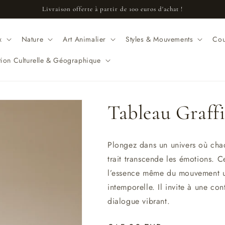
Livraison offerte à partir de 100 euros d'achat !
x
Nature
Art Animalier
Styles & Mouvements
Cou
ation Culturelle & Géographique
Tableau Graffi
Plongez dans un univers où chaq
trait transcende les émotions. C
l’essence même du mouvement ur
intemporelle. Il invite à une c
dialogue vibrant.