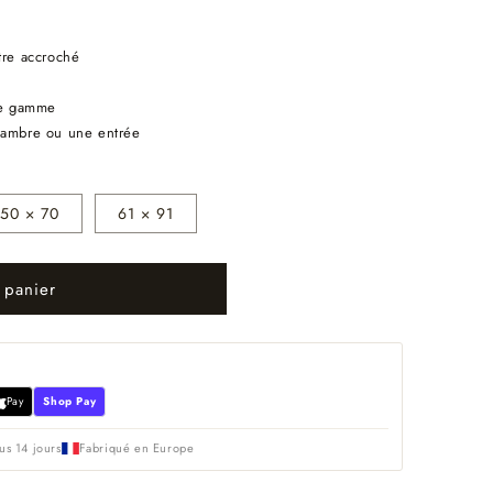
tre accroché
 de gamme
chambre ou une entrée
50 × 70
61 × 91
 panier
Pay
Shop Pay
us 14 jours
Fabriqué en Europe