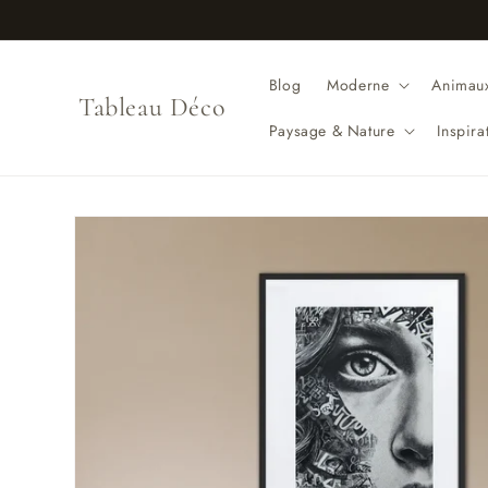
et
passer
au
contenu
Blog
Moderne
Animau
Tableau Déco
Paysage & Nature
Inspir
Passer aux
informations
produits