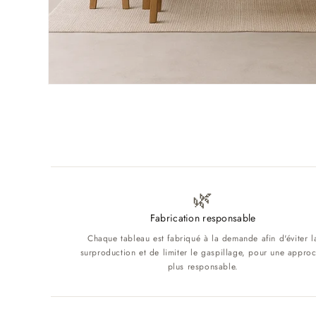
Ouvrir
le
média
1
dans
une
fenêtre
modale
🌿
Fabrication responsable
Chaque tableau est fabriqué à la demande afin d'éviter l
surproduction et de limiter le gaspillage, pour une appro
plus responsable.