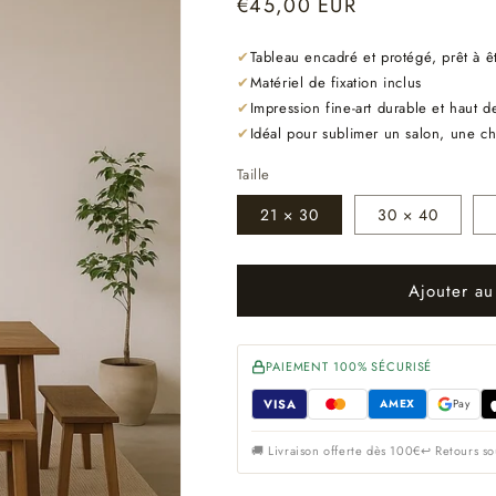
Prix
€45,00 EUR
habituel
✔
Tableau encadré et protégé, prêt à ê
✔
Matériel de fixation inclus
✔
Impression fine-art durable et haut
✔
Idéal pour sublimer un salon, une 
Taille
21 × 30
30 × 40
Ajouter au
PAIEMENT 100% SÉCURISÉ
VISA
AMEX
Pay
🚚 Livraison offerte dès 100€
↩ Retours so