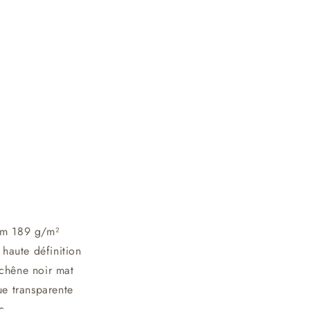
um 189 g/m²
 haute définition
chêne noir mat
ue transparente
c