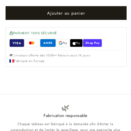
Ajouter au panier
PAIEMENT 100% SÉCURISÉ
VISA
AMEX
Pay
Pay
Shop Pay
🚚 Livraison offerte dès 100€
↩ Retours sous 14 jours
Fabriqué en Europe
🌿
Fabrication responsable
Chaque tableau est fabriqué à la demande afin d'éviter la
surproduction et de limiter le gaspillage, pour une approche plus