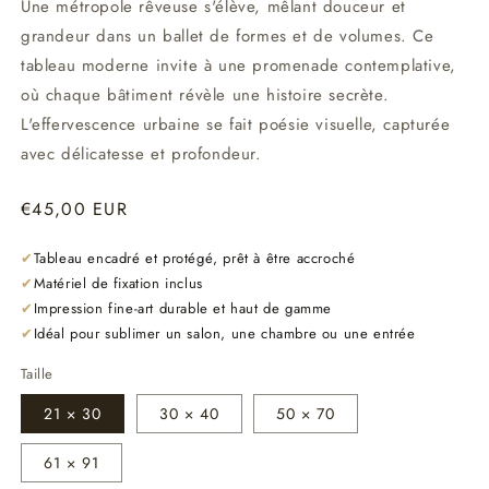
Une métropole rêveuse s'élève, mêlant douceur et
grandeur dans un ballet de formes et de volumes. Ce
tableau moderne invite à une promenade contemplative,
où chaque bâtiment révèle une histoire secrète.
L'effervescence urbaine se fait poésie visuelle, capturée
avec délicatesse et profondeur.
Prix
€45,00 EUR
habituel
✔
Tableau encadré et protégé, prêt à être accroché
✔
Matériel de fixation inclus
✔
Impression fine-art durable et haut de gamme
✔
Idéal pour sublimer un salon, une chambre ou une entrée
Taille
21 × 30
30 × 40
50 × 70
61 × 91