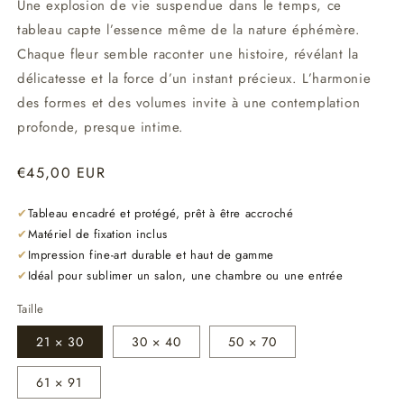
Une explosion de vie suspendue dans le temps, ce
tableau capte l’essence même de la nature éphémère.
Chaque fleur semble raconter une histoire, révélant la
délicatesse et la force d’un instant précieux. L’harmonie
des formes et des volumes invite à une contemplation
profonde, presque intime.
Prix
€45,00 EUR
habituel
✔
Tableau encadré et protégé, prêt à être accroché
✔
Matériel de fixation inclus
✔
Impression fine-art durable et haut de gamme
✔
Idéal pour sublimer un salon, une chambre ou une entrée
Taille
21 × 30
30 × 40
50 × 70
61 × 91