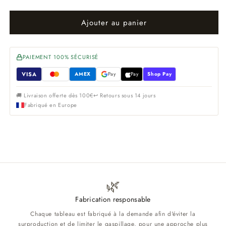
Ajouter au panier
PAIEMENT 100% SÉCURISÉ
VISA
AMEX
Pay
Pay
Shop Pay
🚚 Livraison offerte dès 100€
↩ Retours sous 14 jours
Fabriqué en Europe
🌿
Fabrication responsable
Chaque tableau est fabriqué à la demande afin d'éviter la
surproduction et de limiter le gaspillage, pour une approche plus