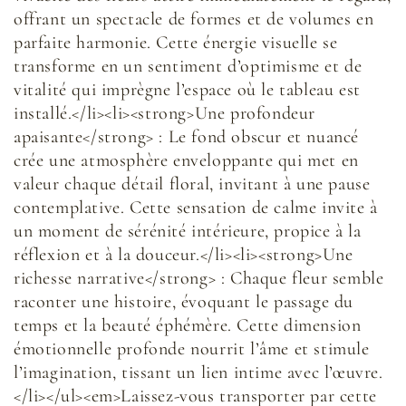
offrant un spectacle de formes et de volumes en
parfaite harmonie. Cette énergie visuelle se
transforme en un sentiment d’optimisme et de
vitalité qui imprègne l’espace où le tableau est
installé.</li><li><strong>Une profondeur
apaisante</strong> : Le fond obscur et nuancé
crée une atmosphère enveloppante qui met en
valeur chaque détail floral, invitant à une pause
contemplative. Cette sensation de calme invite à
un moment de sérénité intérieure, propice à la
réflexion et à la douceur.</li><li><strong>Une
richesse narrative</strong> : Chaque fleur semble
raconter une histoire, évoquant le passage du
temps et la beauté éphémère. Cette dimension
émotionnelle profonde nourrit l’âme et stimule
l’imagination, tissant un lien intime avec l’œuvre.
</li></ul><em>Laissez-vous transporter par cette